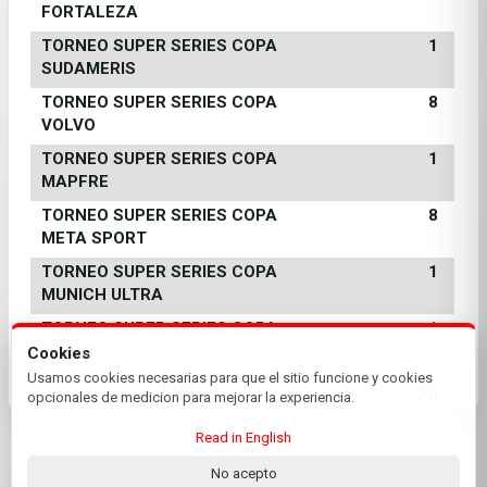
FORTALEZA
TORNEO SUPER SERIES COPA
1
SUDAMERIS
TORNEO SUPER SERIES COPA
8
VOLVO
TORNEO SUPER SERIES COPA
1
MAPFRE
TORNEO SUPER SERIES COPA
8
META SPORT
TORNEO SUPER SERIES COPA
1
MUNICH ULTRA
TORNEO SUPER SERIES COPA
1
YACHT
Cookies
Usamos cookies necesarias para que el sitio funcione y cookies
Total
28
opcionales de medicion para mejorar la experiencia.
Read in English
No acepto
© 2026 Yacht Club Paraguay | by Plus+Golf