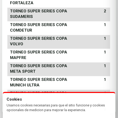
FORTALEZA
TORNEO SUPER SERIES COPA
2
SUDAMERIS
TORNEO SUPER SERIES COPA
1
COMDETUR
TORNEO SUPER SERIES COPA
1
VOLVO
TORNEO SUPER SERIES COPA
1
MAPFRE
TORNEO SUPER SERIES COPA
1
META SPORT
TORNEO SUPER SERIES COPA
1
MUNICH ULTRA
TORNEO SUPER SERIES COPA
1
YACHT
Cookies
Usamos cookies necesarias para que el sitio funcione y cookies
Total
9
opcionales de medicion para mejorar la experiencia.