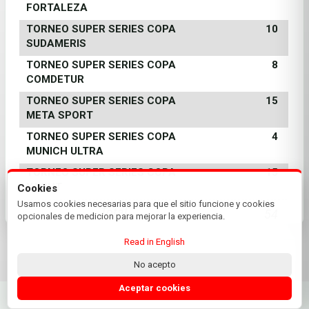
FORTALEZA
TORNEO SUPER SERIES COPA
10
SUDAMERIS
TORNEO SUPER SERIES COPA
8
COMDETUR
TORNEO SUPER SERIES COPA
15
META SPORT
TORNEO SUPER SERIES COPA
4
MUNICH ULTRA
TORNEO SUPER SERIES COPA
15
YACHT
Cookies
Usamos cookies necesarias para que el sitio funcione y cookies
Total
54
opcionales de medicion para mejorar la experiencia.
Read in English
No acepto
© 2026 Yacht Club Paraguay | by Plus+Golf
Website powered by
Plus+Golf
Aceptar cookies